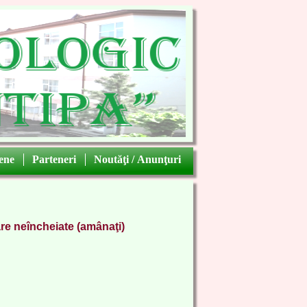
ene
|
Parteneri
|
Noutăţi / Anunţuri
are neîncheiate (amânaţi)