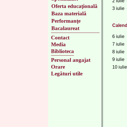
2 iulie
Oferta educaţională
3 iulie
Baza materială
Performanţe
Calend
Bacalaureat
6 iulie
Contact
Media
7 iulie
Biblioteca
8 iulie
Personal angajat
9 iulie
Orare
10 iuli
Legături utile