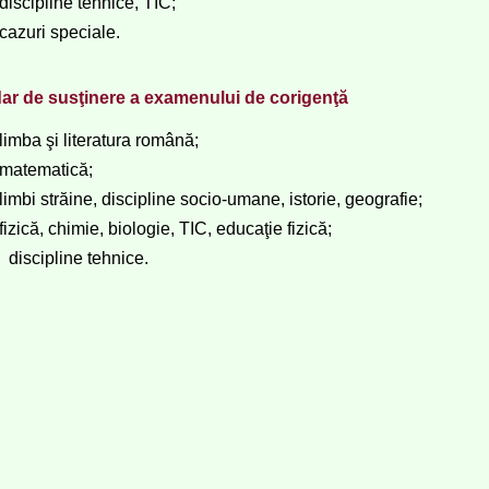
  discipline tehnice, TIC;
  cazuri speciale.
ar de susţinere a examenului de corigenţă
  limba şi literatura română;
  matematică;
  limbi străine, discipline socio-umane, istorie, geografie;
  fizică, chimie, biologie, TIC, educaţie fizică;
e  discipline tehnice.