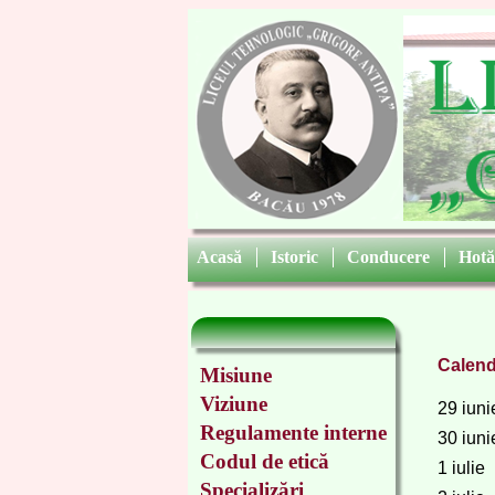
Acasă
|
Istoric
|
Conducere
|
Hotă
Calend
Misiune
Viziune
29 iuni
Regulamente interne
30 iuni
Codul de etică
1 iulie
Specializări