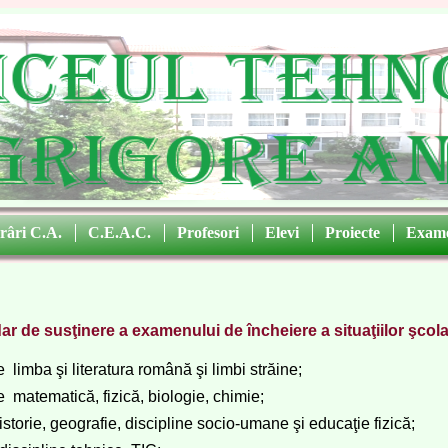
râri C.A.
|
C.E.A.C.
|
Profesori
|
Elevi
|
Proiecte
|
Exam
ar de susţinere a examenului de încheiere a situaţiilor şcol
e  limba şi literatura română şi limbi străine;
e  matematică, fizică, biologie, chimie;
  istorie, geografie, discipline socio-umane şi educaţie fizică;