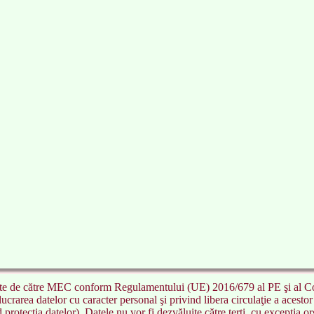
rate de către MEC conform Regulamentului (UE) 2016/679 al PE şi al Con
lucrarea datelor cu caracter personal şi privind libera circulaţie a acest
rotecţia datelor). Datele nu vor fi dezvăluite către terţi, cu excepţia or